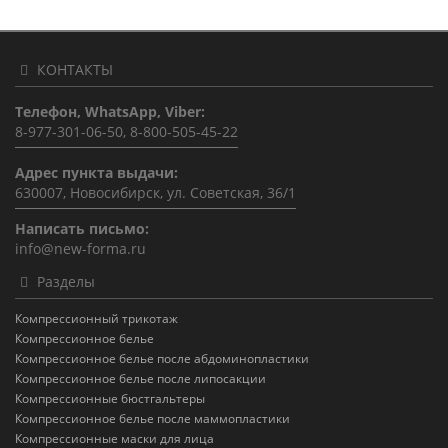
КОНТАКТЫ
Телефон, WhatsApp, Viber:
8-977-301-06-50, 8-800-505-45-22
Адрес пункта выдачи:
630007, Новосибирск, ул. Советская, 36/1
Написать письмо:
info@new-forma.ru
Разделы
Компрессионный трикотаж
Компрессионное белье
Компрессионное белье после абдоминопластики
Компрессионное белье после липосакции
Компрессионные бюстгальтеры
Компрессионное белье после маммопластики
Компрессионные маски для лица