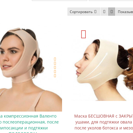
Сортировать
Показыв
а компрессионная Валенто
Маска БЕСШОВНАЯ с ЗАКР
io послеоперационная, после
ушами, для подтяжки овала
липосакции и подтяжки
после уколов ботокса и мез