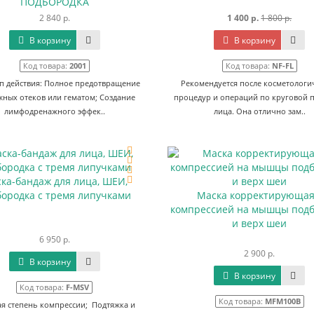
ПОДБОРОДКА
2 840 р.
1 400 р.
1 800 р.
В корзину
В корзину
Код товара:
2001
Код товара:
NF-FL
 действия: Полное предотвращение
Рекомендуется после косметологи
ных отеков или гематом; Создание
процедур и операций по круговой 
лимфодренажного эффек..
лица. Она отлично зам..
ка-бандаж для лица, ШЕИ,
ородка с тремя липучками
Маска корректирующая
компрессией на мышцы под
и верх шеи
6 950 р.
2 900 р.
В корзину
В корзину
Код товара:
F-MSV
Код товара:
MFM100B
я степень компрессии; Подтяжка и