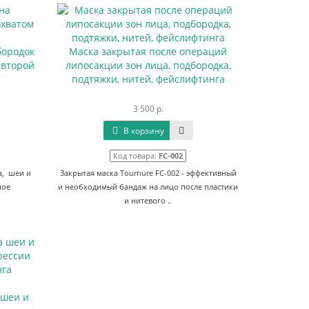
бородок
Маска закрытая после операций
 второй
липосакции зон лица, подбородка,
подтяжки, нитей, фейслифтинга
3 500 р.
В корзину
Код товара:
FC-002
а, шеи и
Закрытая маска Tournure FC-002 - эффективный
ное
и необходимый бандаж на лицо после пластики
и нитевого ..
 шеи и