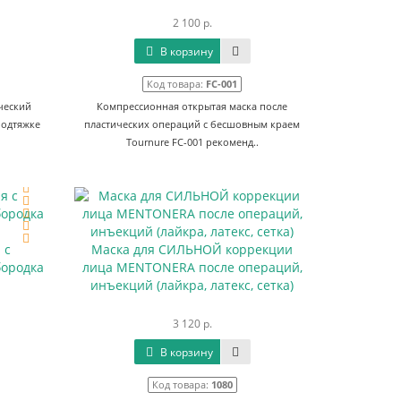
2 100 р.
В корзину
Код товара:
FC-001
ческий
Компрессионная открытая маска после
подтяжке
пластических операций с бесшовным краем
Tournure FC-001 рекоменд..
 c
Маска для СИЛЬНОЙ коррекции
бородка
лица MENTONERA после операций,
инъекций (лайкра, латекс, сетка)
3 120 р.
В корзину
Код товара:
1080