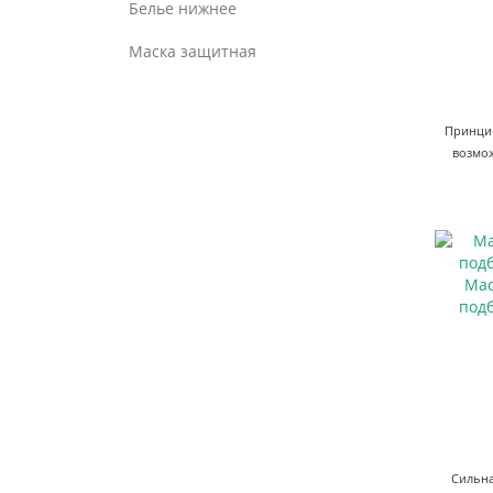
Белье нижнее
Маска защитная
Принцип
возмож
Мас
подб
Сильна