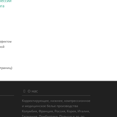
рессии
нга
эффектом
ной
страниц)
О нас
Корректирующее, нижнее, компрессионное
и медицинское белье производства
Колумбия, Франция, Россия, Корея, Италия,
Германия, Прибалтика, Польша и др. по