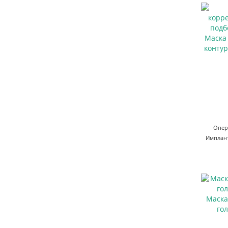
Маска
контур
Опер
Имплант
Маска
го