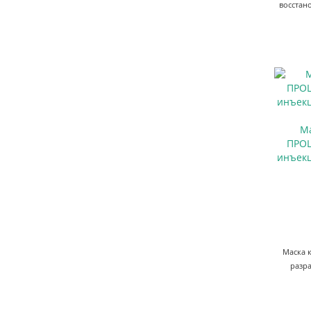
восстан
Ма
ПРОШ
инъекц
Маска 
разр