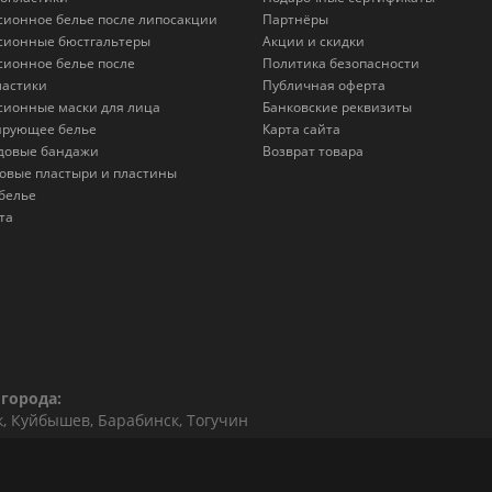
сионное белье после липосакции
Партнёры
сионные бюстгальтеры
Акции и скидки
сионное белье после
Политика безопасности
астики
Публичная оферта
сионные маски для лица
Банковские реквизиты
ирующее белье
Карта сайта
довые бандажи
Возврат товара
овые пластыри и пластины
белье
та
города:
к, Куйбышев, Барабинск, Тогучин