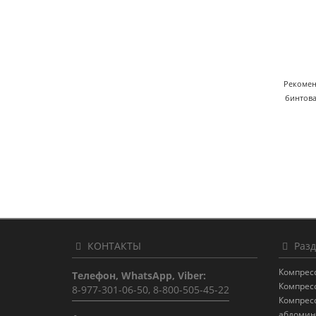
Рекомен
бинтов
КОНТАКТЫ
Разд
Компрес
Телефон, WhatsApp, Viber:
Компрес
8-977-301-06-50, 8-800-505-45-22
Компрес
абдомин