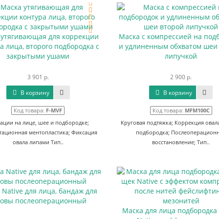
 утягивающая для коррекции
Маска c компрессией на под
а лица, второго подбородка с
и удлиненным обхватом шеи
закрытыми ушами
липучкой
3 901 р.
2 900 р.
В корзину
В корзину
Код товара:
F-MVF
Код товара:
MFM100C
ации на лице, шее и подбородке;
Круговая подтяжка; Коррекция овал
ационная ментопластика; Фиксация
подбородка; Послеоперацион
овала липами Тип..
восстановление; Тип..
 Native для лица, бандаж для
ловы послеоперационный
Маска для лица подбородка