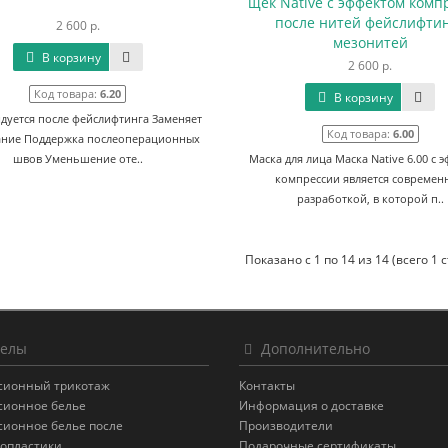
щек Native с эффектом комп
после нитей фейслифти
2 600 р.
мезонитей
В корзину
2 600 р.
Код товара:
6.20
В корзину
дуется после фейслифтинга Заменяет
Код товара:
6.00
ание Поддержка послеоперационных
швов Уменьшение оте..
Маска для лица Маска Native 6.00 с 
компрессии является современ
разработкой, в которой п..
Показано с 1 по 14 из 14 (всего 1 
елы
Дополнительно
сионный трикотаж
Контакты
сионное белье
Информация о доставке
сионное белье после
Производители
опластики
Подарочные сертификаты