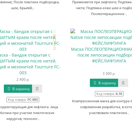
овление; После пластики подбородка,
Применяется при лифтинге; Подтяжк
шеи, брылей;..
части; Подтяжка кожи шеи и подбо
Послеоперационное ..
Маска ПОСЛЕОПЕРАЦИОННАЯ 
ска - бандаж открытая с
после липосакции подборо
ИТЫМ краем после нитей,
ФЕЙСЛИФТИНГА
ий и мезонитей Tournure FC-
003
3 300 р.
2 400 р.
В корзину
В корзину
Код товара:
6.10
Код товара:
FC-003
Компрессионная маска для контура л
корректирующая для лифтинга лица
современная разработка, в кот
аботана при участии пластических
участвовали пластическ..
хирургов, технолог..