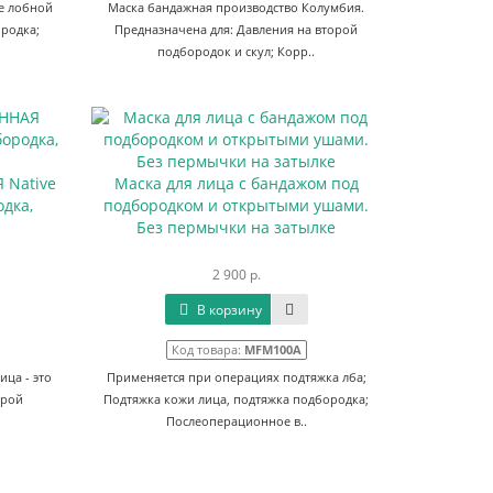
е лобной
Маска бандажная производство Колумбия.
родка;
Предназначена для: Давления на второй
подбородок и скул; Корр..
Native
Маска для лица с бандажом под
дка,
подбородком и открытыми ушами.
Без пермычки на затылке
2 900 р.
В корзину
Код товара:
MFM100A
ица - это
Применяется при операциях подтяжка лба;
орой
Подтяжка кожи лица, подтяжка подбородка;
Послеоперационное в..