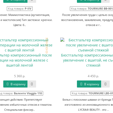
Код товара:
P-IIV
Код товара:
TOURNURE BB-001
ение: Маммопластика (аугментация,
После увеличения груди с целью ск
и мастопексия) Тип застежки: крючки.
восстановления, заживления, преду
Цвета: б..
отеков и г..
льтер компрессионный после
Бюстгальтер компрессионны
ации на молочной железе с
увеличение с вшитой, не с
вшитой лентой
стяжкой
5 360 р.
4 450 р.
В корзину
В корзину
од товара:
Валенто Viaggio 110
Код товара:
TOURNURE LBS-0
ринцип действия: Препятствует
Белье с плоскими швами от бренда 
вению избыточных отеков и гематом.
изготовлено из инновационного в
Специальная фиксир..
LYCRA® BEAUTY - это ..