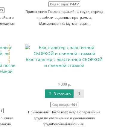
Код товара:
P-IAV
/S
Применение: После операций на груди, период
орейшего
и реабилитационные программы,
преждения
Маммопластика (аугментация..
Бюстгальтер с эластичной СБОРКОЙ
й после
и съемной стяжкой
ъемной
4 300 р.
В корзину
Код товара:
601
11
Применение: После всех видов операций на
Tournure
груди по увеличению и уменьшению
олокна
грудиРеабилитационные..