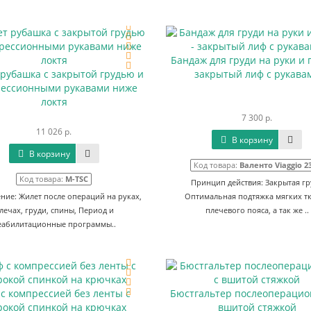
Бандаж для груди на руки и 
 рубашка с закрытой грудью и
закрытый лиф с рукава
ессионными рукавами ниже
локтя
7 300 р.
11 026 р.
В корзину
В корзину
Код товара:
Валенто Viaggio 2
Код товара:
M-TSC
Принцип действия: Закрытая гр
ие: Жилет после операций на руках,
Оптимальная подтяжка мягких т
лечах, груди, спины, Период и
плечевого пояса, а так же ..
еабилитационные программы..
с компрессией без ленты с
Бюстгальтер послеоперацио
окой спинкой на крючках
вшитой стяжкой