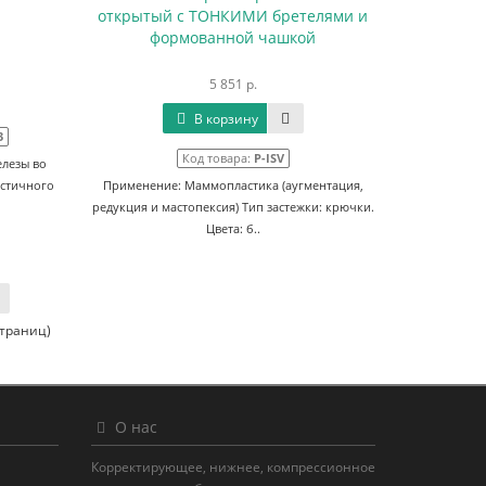
открытый с ТОНКИМИ бретелями и
формованной чашкой
5 851 р.
В корзину
3
Код товара:
P-ISV
лезы во
астичного
Применение: Маммопластика (аугментация,
редукция и мастопексия) Тип застежки: крючки.
Цвета: б..
страниц)
О нас
Корректирующее, нижнее, компрессионное