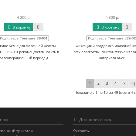
4 200 р.
4 800 р.
В корзину
В корзину
Код товара:
Tournure BB-001
Код товара:
Tournure LBS-00
киое белье для молочной железы
Фиксация и поддержка молочной же
RE BB-001 рекомендуется носить в
всех плоскостях: вшитая стяжка из эл
ослеоперационный период д..
материала обес..
1
2
3
4
>
>|
Показано с 1 по 15 из 49 (всего 4 
елы
Дополнительно
сионный трикотаж
Контакты