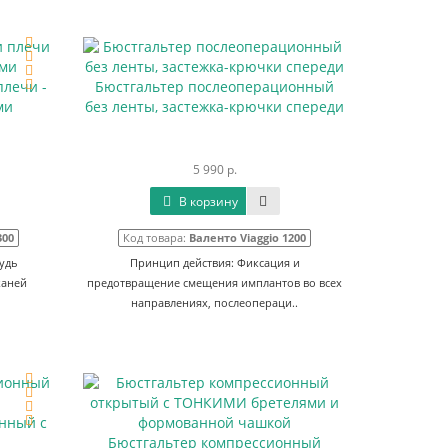
плечи -
Бюстгальтер послеоперационный
ми
без ленты, застежка-крючки спереди
5 990 р.
В корзину
300
Код товара:
Валенто Viaggio 1200
удь
Принцип действия: Фиксация и
каней
предотвращение смещения имплантов во всех
направлениях, послеопераци..
нный с
Бюстгальтер компрессионный