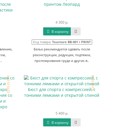
 после
принтом Леопард
астики
4 300 р.
В корзину
Код товара:
Tournure BB-001 / PRINT
ивлению,
Белье рекомендуется одевать после
том,
реконструкции, редукции, подтяжки,
..
протезирования груди и других в..
Бюст для спорта с компрессией, с
ния со
тонкими лямками и открытой спиной
м и
лкро
5 400 р.
В корзину