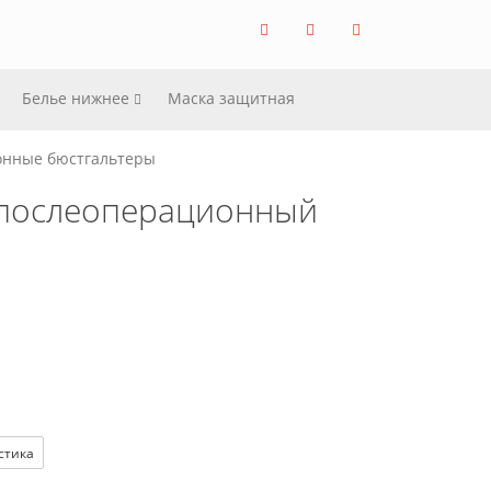
Белье нижнее
Маска защитная
онные бюстгальтеры
 послеоперационный
стика