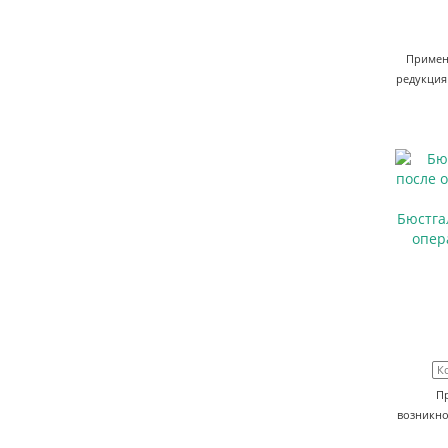
Примен
редукция 
Бюстга
опер
К
П
возникно