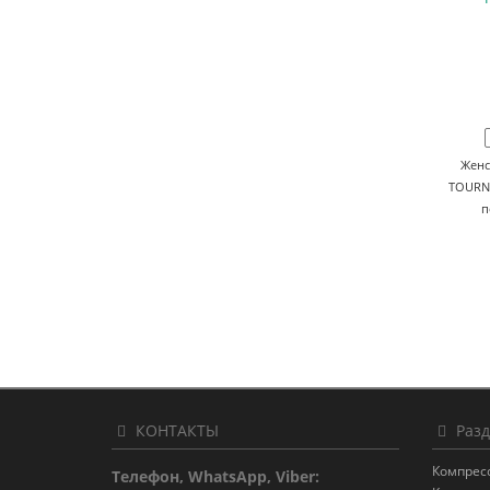
Женс
TOURNU
п
КОНТАКТЫ
Разд
Компрес
Телефон, WhatsApp, Viber: