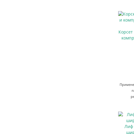
Корсет
компр
Применен
п
р
Лиф 
шир