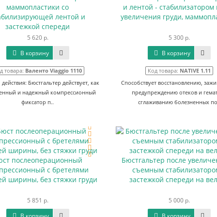
маммопластики со
и лентой - стабилизатором
абилизирующей лентой и
увеличения груди, маммопл
застежкой спереди
5 620 р.
5 300 р.
В корзину
В корзину
д товара:
Валенто Viaggio 1110
Код товара:
NATIVE 1.11
действия: Бюстгальтер действует, как
Способствует восстановлению, заж
венный и надежный компрессионный
предупреждению отеков и гема
фиксатор п..
сглаживанию болезненных по
юст послеоперационный
Бюстгальтер после увеличе
прессионный с бретелями
съемным стабилизаторо
ей ширины, без стяжки груди
застежкой спереди на ве
5 851 р.
5 000 р.
В корзину
В корзину