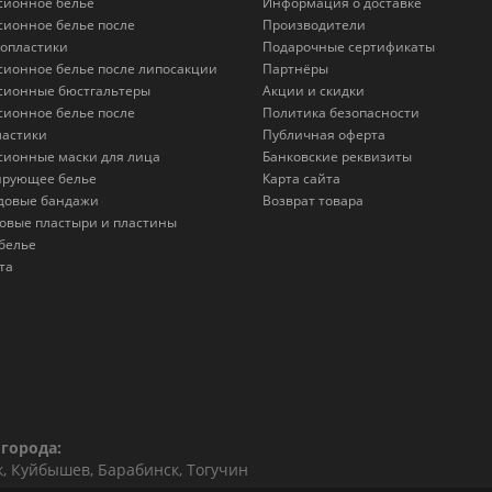
сионное белье
Информация о доставке
сионное белье после
Производители
опластики
Подарочные сертификаты
сионное белье после липосакции
Партнёры
сионные бюстгальтеры
Акции и скидки
сионное белье после
Политика безопасности
астики
Публичная оферта
сионные маски для лица
Банковские реквизиты
ирующее белье
Карта сайта
довые бандажи
Возврат товара
овые пластыри и пластины
белье
та
города:
к, Куйбышев, Барабинск, Тогучин