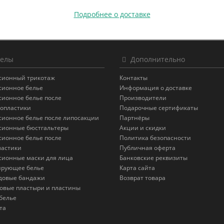
Подробнее о доставке
елы
Дополнительно
сионный трикотаж
Контакты
сионное белье
Информация о доставке
сионное белье после
Производители
опластики
Подарочные сертификаты
сионное белье после липосакции
Партнёры
сионные бюстгальтеры
Акции и скидки
сионное белье после
Политика безопасности
астики
Публичная оферта
сионные маски для лица
Банковские реквизиты
ирующее белье
Карта сайта
довые бандажи
Возврат товара
овые пластыри и пластины
белье
та