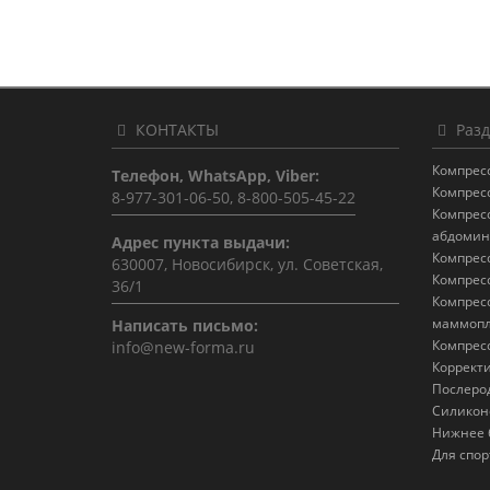
КОНТАКТЫ
Разд
Компрес
Телефон, WhatsApp, Viber:
Компрес
8-977-301-06-50, 8-800-505-45-22
Компрес
абдомин
Адрес пункта выдачи:
Компрес
630007, Новосибирск, ул. Советская,
Компрес
36/1
Компрес
маммопл
Написать письмо:
Компрес
info@new-forma.ru
Коррект
Послеро
Силикон
Нижнее 
Для спор