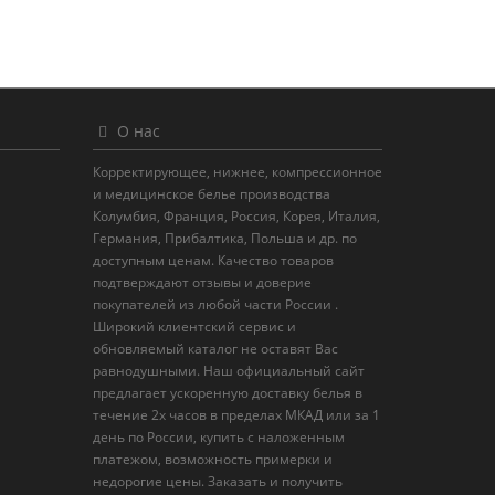
О нас
Корректирующее, нижнее, компрессионное
и медицинское белье производства
Колумбия, Франция, Россия, Корея, Италия,
Германия, Прибалтика, Польша и др. по
доступным ценам. Качество товаров
подтверждают отзывы и доверие
покупателей из любой части России .
Широкий клиентский сервис и
обновляемый каталог не оставят Вас
равнодушными. Наш официальный сайт
предлагает ускоренную доставку белья в
течение 2х часов в пределах МКАД или за 1
день по России, купить с наложенным
платежом, возможность примерки и
недорогие цены. Заказать и получить