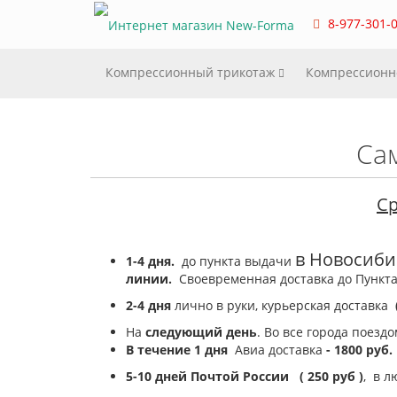
8-977-301-0
Компрессионный трикотаж
Компрессионн
Са
Ср
в Новосиби
1-4 дня.
до пункта выдачи
линии.
Своевременная доставка до Пункта
2-4 дня
лично в руки, курьерская доставка
На
следующий день
. Во все города поездо
В течение 1 дня
Авиа доставка
- 1800 руб.
5-10 дней
Почтой России
( 250 руб )
,
в л