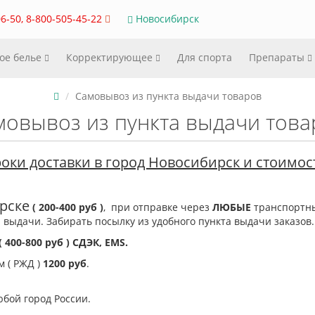
6-50, 8-800-505-45-22
Новосибирск
ое белье
Корректирующее
Для спорта
Препараты
Самовывоз из пункта выдачи товаров
мовывоз из пункта выдачи това
оки доставки в город Новосибирск и стоимос
рске
( 200-400 руб )
, при отправке через
ЛЮБЫЕ
транспортн
 выдачи. Забирать посылку из удобного пункта выдачи заказов
( 400-800 руб )
СДЭК,
EMS
.
м ( РЖД )
1200 руб
.
юбой город России.